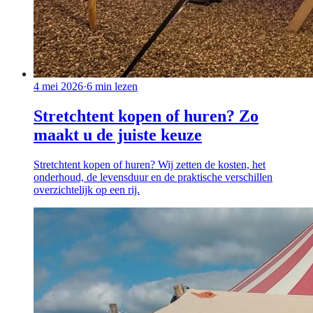
4 mei 2026
·
6
min lezen
Stretchtent kopen of huren? Zo
maakt u de juiste keuze
Stretchtent kopen of huren? Wij zetten de kosten, het
onderhoud, de levensduur en de praktische verschillen
overzichtelijk op een rij.