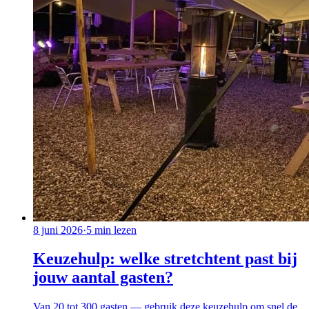
8 juni 2026
·
5
min lezen
Keuzehulp: welke stretchtent past bij
jouw aantal gasten?
Van 20 tot 300 gasten — gebruik deze keuzehulp om snel de