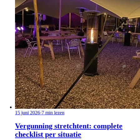
15 juni 2026
·
7
min lezen
Vergunning stretchtent: complete
checklist per situatie