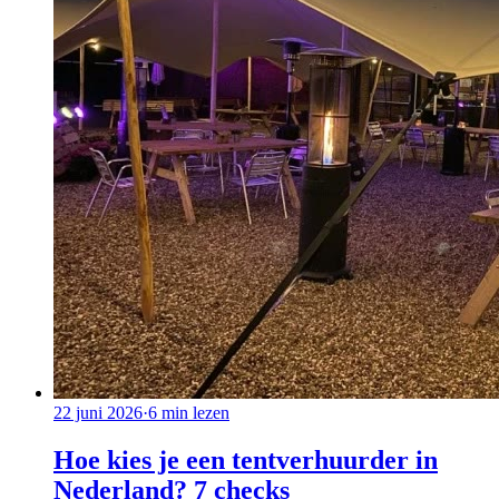
22 juni 2026
·
6
min lezen
Hoe kies je een tentverhuurder in
Nederland? 7 checks