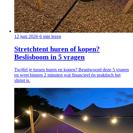
12 juni 2026
·
6
min lezen
Stretchtent huren of kopen?
Beslisboom in 5 vragen
Twijfel je tussen huren en kopen? Beantwoord deze 5 vragen
en weet binnen 2 minuten wat financieel én praktisch het
slimst is.