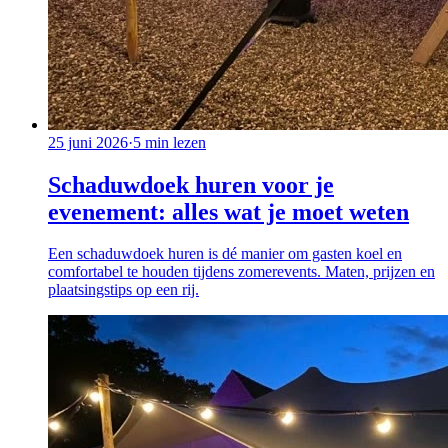
25 juni 2026
·
5
min lezen
Schaduwdoek huren voor je
evenement: alles wat je moet weten
Een schaduwdoek huren is dé manier om gasten koel en
comfortabel te houden tijdens zomerevents. Maten, prijzen en
plaatsingstips op een rij.