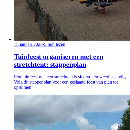
15 januari 2026
·
5
min lezen
Tuinfeest organiseren met een
stretchtent: stappenplan
Een tuinfeest met een stretchtent is sfeervol én weerbestendig.
Volg dit stappenplan voor een geslaagd feest van plan tot
opruimen.