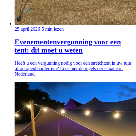
25 april 2026
·
5
min lezen
Evenementenvergunning voor een
tent: dit moet u weten
Heeft u een vergunning nodig voor een stretchtent in uw tuin
of op openbaar terrein? Lees hier de regels per situatie in
Nederland.