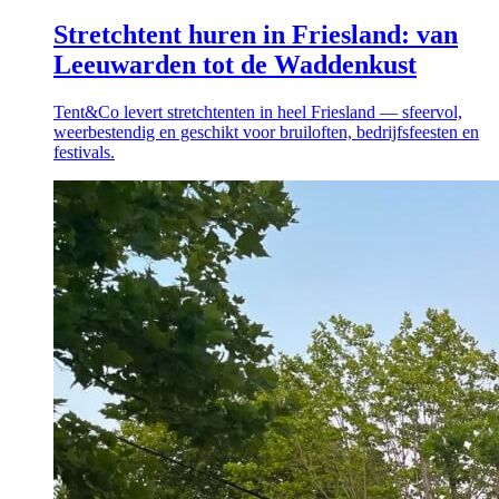
Stretchtent huren in Friesland: van
Leeuwarden tot de Waddenkust
Tent&Co levert stretchtenten in heel Friesland — sfeervol,
weerbestendig en geschikt voor bruiloften, bedrijfsfeesten en
festivals.