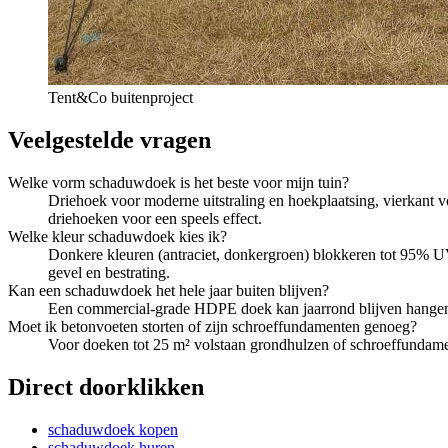
Tent&Co buitenproject
Veelgestelde vragen
Welke vorm schaduwdoek is het beste voor mijn tuin?
Driehoek voor moderne uitstraling en hoekplaatsing, vierkant
driehoeken voor een speels effect.
Welke kleur schaduwdoek kies ik?
Donkere kleuren (antraciet, donkergroen) blokkeren tot 95% UV
gevel en bestrating.
Kan een schaduwdoek het hele jaar buiten blijven?
Een commercial-grade HDPE doek kan jaarrond blijven hangen, 
Moet ik betonvoeten storten of zijn schroeffundamenten genoeg?
Voor doeken tot 25 m² volstaan grondhulzen of schroeffundame
Direct doorklikken
schaduwdoek kopen
schaduwdoek huren