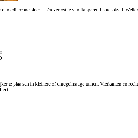
jdse, mediterrane sfeer — én verlost je van flapperend parasolzeil. Welk
80
0
ijker te plaatsen in kleinere of onregelmatige tuinen. Vierkanten en r
ffect.