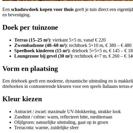
Een
schaduwdoek kopen voor thuis
geeft je tuin direct een eigenti
en bevestiging.
Doek per tuinzone
Terras (15–25 m²)
: vierkant 5×5 m, vanaf € 220
Zwembadzone (40–60 m²)
: rechthoek 5×10 m, € 380 – € 480
Speelhoek kinderen (15 m²)
: driehoek 5×5×5 m, € 145 – € 1
Loungezone bij gevel (30 m²)
: rechthoek 4×7 m, € 260 – € 34
Vorm en plaatsing
Een driehoek geeft een moderne, dynamische uitstraling en is makkel
driehoeken in contrasterende kleuren voor een speels Italiaans terras-e
Kleur kiezen
Antraciet / zwart: maximale UV-blokkering, strakke look
Zandtint / crème: warm, reflecteert hitte, mediterraan
Olijfgroen: natuurlijke uitstraling, gaat op in groen
Terracotta: warme, zuidelijke sfeer