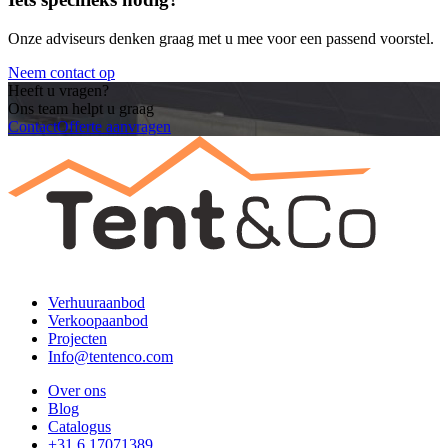
Onze adviseurs denken graag met u mee voor een passend voorstel.
Neem contact op
Heeft u vragen?
Ons team helpt u graag
Contact
Offerte aanvragen
Verhuuraanbod
Verkoopaanbod
Projecten
Info@tentenco.com
Over ons
Blog
Catalogus
+31 6 17071389