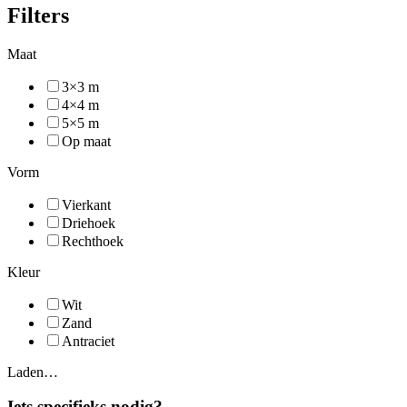
Filters
Maat
3×3 m
4×4 m
5×5 m
Op maat
Vorm
Vierkant
Driehoek
Rechthoek
Kleur
Wit
Zand
Antraciet
Laden…
Iets specifieks nodig?