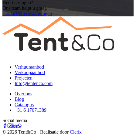
Heeft u vragen?
Ons team helpt u graag
Contact
Offerte aanvragen
Verhuuraanbod
Verkoopaanbod
Projecten
Info@tentenco.com
Over ons
Blog
Catalogus
+31 6 17071389
Social media
©
2026
Tent&Co · Realisatie door
Clerix