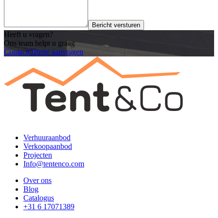
Bericht versturen
Heeft u vragen?
Ons team helpt u graag
Contact
Offerte aanvragen
Verhuuraanbod
Verkoopaanbod
Projecten
Info@tentenco.com
Over ons
Blog
Catalogus
+31 6 17071389