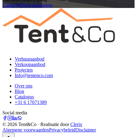
Contact
Offerte aanvragen
Verhuuraanbod
Verkoopaanbod
Projecten
Info@tentenco.com
Over ons
Blog
Catalogus
+31 6 17071389
Social media
©
2026
Tent&Co · Realisatie door
Clerix
Algemene voorwaarden
Privacybeleid
Disclaimer