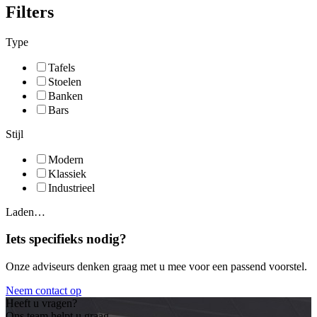
Filters
Type
Tafels
Stoelen
Banken
Bars
Stijl
Modern
Klassiek
Industrieel
Laden…
Iets specifieks nodig?
Onze adviseurs denken graag met u mee voor een passend voorstel.
Neem contact op
Heeft u vragen?
Ons team helpt u graag