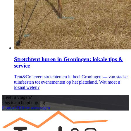
Stretchtent huren in Groningen: lokale tips &
service
Tent&Co levert stretchtenten in heel Groningen — van stadse
tuinfeesten tot evenementen op het platteland. Wat moet u
lokaal weten?
Heeft u vragen?
Ons team helpt u graag
Contact
Offerte aanvragen