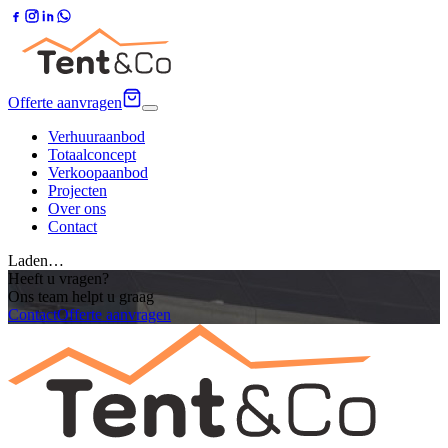
Offerte aanvragen
Verhuuraanbod
Totaalconcept
Verkoopaanbod
Projecten
Over ons
Contact
Laden…
Heeft u vragen?
Ons team helpt u graag
Contact
Offerte aanvragen