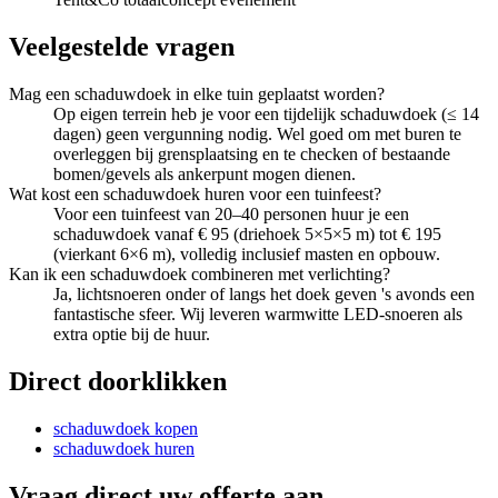
Veelgestelde vragen
Mag een schaduwdoek in elke tuin geplaatst worden?
Op eigen terrein heb je voor een tijdelijk schaduwdoek (≤ 14
dagen) geen vergunning nodig. Wel goed om met buren te
overleggen bij grensplaatsing en te checken of bestaande
bomen/gevels als ankerpunt mogen dienen.
Wat kost een schaduwdoek huren voor een tuinfeest?
Voor een tuinfeest van 20–40 personen huur je een
schaduwdoek vanaf € 95 (driehoek 5×5×5 m) tot € 195
(vierkant 6×6 m), volledig inclusief masten en opbouw.
Kan ik een schaduwdoek combineren met verlichting?
Ja, lichtsnoeren onder of langs het doek geven 's avonds een
fantastische sfeer. Wij leveren warmwitte LED-snoeren als
extra optie bij de huur.
Direct doorklikken
schaduwdoek kopen
schaduwdoek huren
Vraag direct uw offerte aan