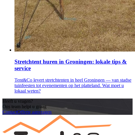
Stretchtent huren in Groningen: lokale tips &
service
Tent&Co levert stretchtenten in heel Groningen — van stadse
tuinfeesten tot evenementen op het platteland. Wat moet u
lokaal weten?
Heeft u vragen?
Ons team helpt u graag
Contact
Offerte aanvragen