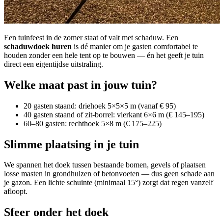
Een tuinfeest in de zomer staat of valt met schaduw. Een
schaduwdoek huren
is dé manier om je gasten comfortabel te
houden zonder een hele tent op te bouwen — én het geeft je tuin
direct een eigentijdse uitstraling.
Welke maat past in jouw tuin?
20 gasten staand: driehoek 5×5×5 m (vanaf € 95)
40 gasten staand of zit-borrel: vierkant 6×6 m (€ 145–195)
60–80 gasten: rechthoek 5×8 m (€ 175–225)
Slimme plaatsing in je tuin
We spannen het doek tussen bestaande bomen, gevels of plaatsen
losse masten in grondhulzen of betonvoeten — dus geen schade aan
je gazon. Een lichte schuinte (minimaal 15°) zorgt dat regen vanzelf
afloopt.
Sfeer onder het doek