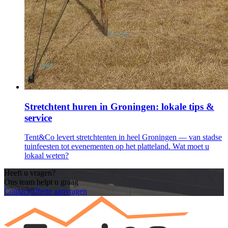
Stretchtent huren in Groningen: lokale tips &
service
Tent&Co levert stretchtenten in heel Groningen — van stadse
tuinfeesten tot evenementen op het platteland. Wat moet u
lokaal weten?
Heeft u vragen?
Ons team helpt u graag
Contact
Offerte aanvragen