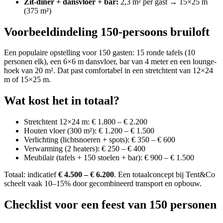
Zit-diner + dansvloer + bar:
2,3 m² per gast → 15×25 m
(375 m²)
Voorbeeldindeling 150-persoons bruiloft
Een populaire opstelling voor 150 gasten: 15 ronde tafels (10
personen elk), een 6×6 m dansvloer, bar van 4 meter en een lounge-
hoek van 20 m². Dat past comfortabel in een stretchtent van 12×24
m of 15×25 m.
Wat kost het in totaal?
Stretchtent 12×24 m: € 1.800 – € 2.200
Houten vloer (300 m²): € 1.200 – € 1.500
Verlichting (lichtsnoeren + spots): € 350 – € 600
Verwarming (2 heaters): € 250 – € 400
Meubilair (tafels + 150 stoelen + bar): € 900 – € 1.500
Totaal: indicatief
€ 4.500 – € 6.200
. Een totaalconcept bij Tent&Co
scheelt vaak 10–15% door gecombineerd transport en opbouw.
Checklist voor een feest van 150 personen