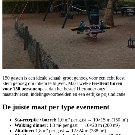
150 gasten is een ideale schaal: groot genoeg voor een echt feest,
klein genoeg om intiem te blijven. Maar welke
feesttent huren
voor 150 personen
past dan het beste? Hieronder onze
maatadviezen, indelingsvoorbeelden en een eerlijke prijsindicatie.
De juiste maat per type evenement
Sta-receptie / borrel:
1,0 m² per gast → 10×15 m (150 m²)
Walking dinner:
1,3 m² per gast → 10×20 m (200 m²)
Zit-diner:
1,8 m² per gast → 12×24 m (288 m²)