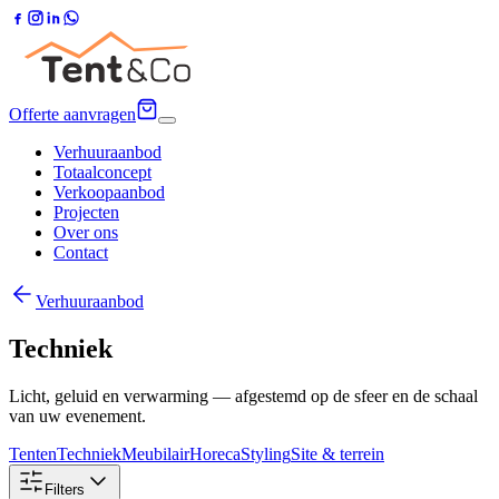
Offerte aanvragen
Verhuuraanbod
Totaalconcept
Verkoopaanbod
Projecten
Over ons
Contact
Verhuuraanbod
Techniek
Licht, geluid en verwarming — afgestemd op de sfeer en de schaal
van uw evenement.
Tenten
Techniek
Meubilair
Horeca
Styling
Site & terrein
Filters