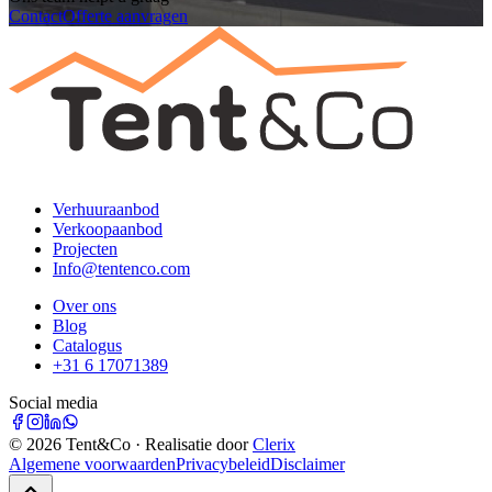
Contact
Offerte aanvragen
Verhuuraanbod
Verkoopaanbod
Projecten
Info@tentenco.com
Over ons
Blog
Catalogus
+31 6 17071389
Social media
©
2026
Tent&Co · Realisatie door
Clerix
Algemene voorwaarden
Privacybeleid
Disclaimer