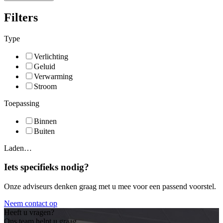
Filters
Type
Verlichting
Geluid
Verwarming
Stroom
Toepassing
Binnen
Buiten
Laden…
Iets specifieks nodig?
Onze adviseurs denken graag met u mee voor een passend voorstel.
Neem contact op
Heeft u vragen?
Ons team helpt u graag