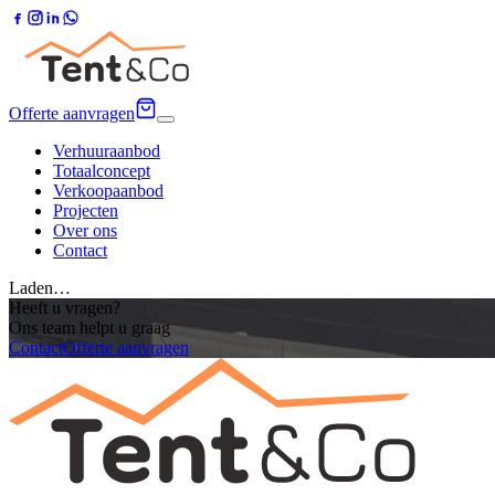
Offerte aanvragen
Verhuuraanbod
Totaalconcept
Verkoopaanbod
Projecten
Over ons
Contact
Laden…
Heeft u vragen?
Ons team helpt u graag
Contact
Offerte aanvragen