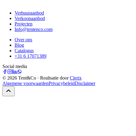
Verhuuraanbod
Verkoopaanbod
Projecten
Info@tentenco.com
Over ons
Blog
Catalogus
+31 6 17071389
Social media
©
2026
Tent&Co · Realisatie door
Clerix
Algemene voorwaarden
Privacybeleid
Disclaimer