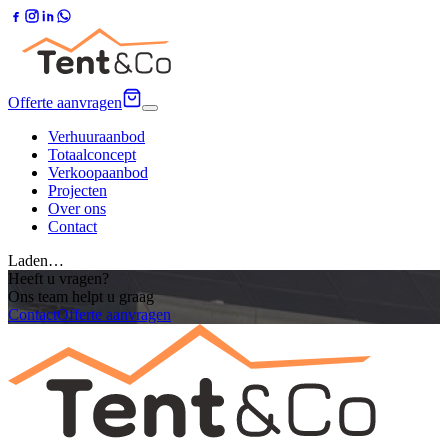
Offerte aanvragen
Verhuuraanbod
Totaalconcept
Verkoopaanbod
Projecten
Over ons
Contact
Laden…
Heeft u vragen?
Ons team helpt u graag
Contact
Offerte aanvragen