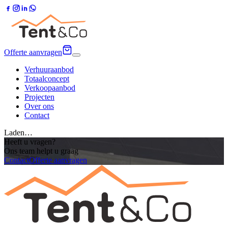
Offerte aanvragen
Verhuuraanbod
Totaalconcept
Verkoopaanbod
Projecten
Over ons
Contact
Laden…
Heeft u vragen?
Ons team helpt u graag
Contact
Offerte aanvragen