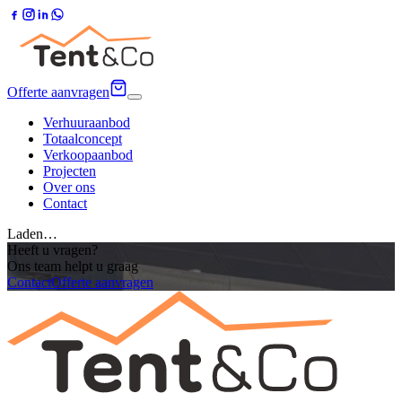
Offerte aanvragen
Verhuuraanbod
Totaalconcept
Verkoopaanbod
Projecten
Over ons
Contact
Laden…
Heeft u vragen?
Ons team helpt u graag
Contact
Offerte aanvragen