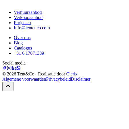
Verhuuraanbod
Verkoopaanbod
Projecten
Info@tentenco.com
Over ons
Blog
Catalogus
+31 6 17071389
Social media
©
2026
Tent&Co · Realisatie door
Clerix
Algemene voorwaarden
Privacybeleid
Disclaimer