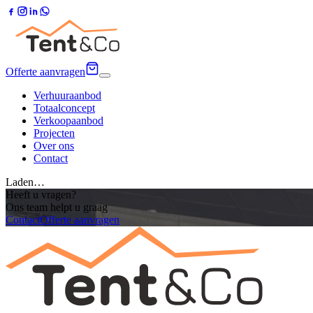
Offerte aanvragen
Verhuuraanbod
Totaalconcept
Verkoopaanbod
Projecten
Over ons
Contact
Laden…
Heeft u vragen?
Ons team helpt u graag
Contact
Offerte aanvragen