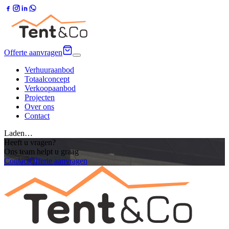
Offerte aanvragen
Verhuuraanbod
Totaalconcept
Verkoopaanbod
Projecten
Over ons
Contact
Laden…
Heeft u vragen?
Ons team helpt u graag
Contact
Offerte aanvragen