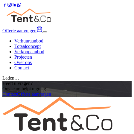
Offerte aanvragen
Verhuuraanbod
Totaalconcept
Verkoopaanbod
Projecten
Over ons
Contact
Laden…
Heeft u vragen?
Ons team helpt u graag
Contact
Offerte aanvragen