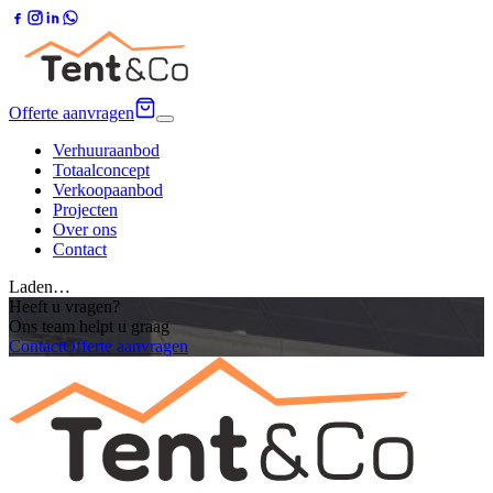
Offerte aanvragen
Verhuuraanbod
Totaalconcept
Verkoopaanbod
Projecten
Over ons
Contact
Laden…
Heeft u vragen?
Ons team helpt u graag
Contact
Offerte aanvragen