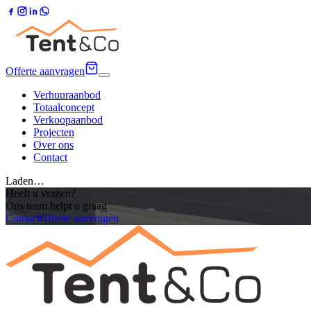
Offerte aanvragen
Verhuuraanbod
Totaalconcept
Verkoopaanbod
Projecten
Over ons
Contact
Laden…
Heeft u vragen?
Ons team helpt u graag
Contact
Offerte aanvragen