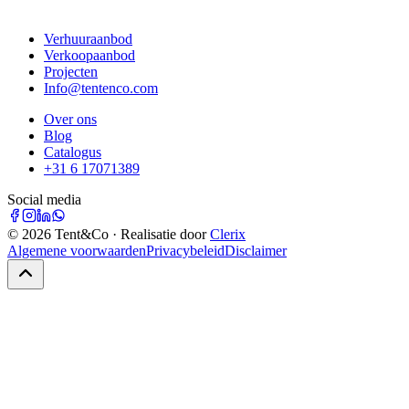
Verhuuraanbod
Verkoopaanbod
Projecten
Info@tentenco.com
Over ons
Blog
Catalogus
+31 6 17071389
Social media
©
2026
Tent&Co · Realisatie door
Clerix
Algemene voorwaarden
Privacybeleid
Disclaimer