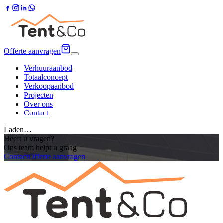
Offerte aanvragen
Verhuuraanbod
Totaalconcept
Verkoopaanbod
Projecten
Over ons
Contact
Laden…
Heeft u vragen?
Ons team helpt u graag
Contact
Offerte aanvragen