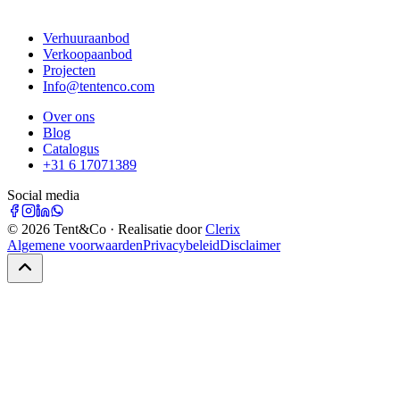
Verhuuraanbod
Verkoopaanbod
Projecten
Info@tentenco.com
Over ons
Blog
Catalogus
+31 6 17071389
Social media
©
2026
Tent&Co · Realisatie door
Clerix
Algemene voorwaarden
Privacybeleid
Disclaimer