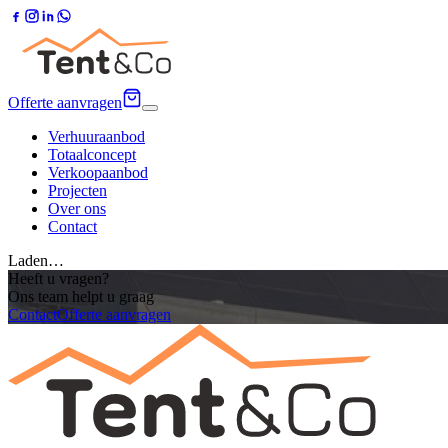
Offerte aanvragen
Verhuuraanbod
Totaalconcept
Verkoopaanbod
Projecten
Over ons
Contact
Laden…
Heeft u vragen?
Ons team helpt u graag
Contact
Offerte aanvragen