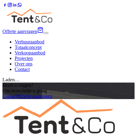
Offerte aanvragen
Verhuuraanbod
Totaalconcept
Verkoopaanbod
Projecten
Over ons
Contact
Laden…
Heeft u vragen?
Ons team helpt u graag
Contact
Offerte aanvragen