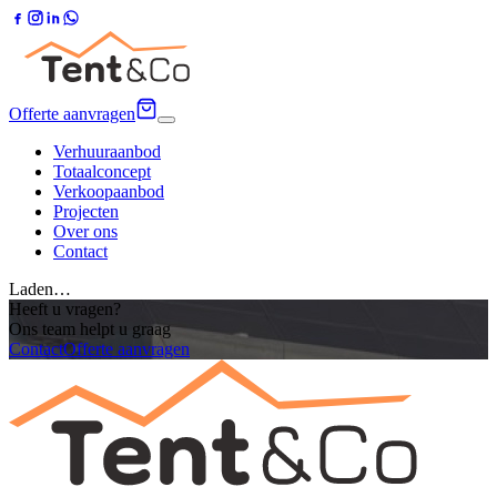
Offerte aanvragen
Verhuuraanbod
Totaalconcept
Verkoopaanbod
Projecten
Over ons
Contact
Laden…
Heeft u vragen?
Ons team helpt u graag
Contact
Offerte aanvragen