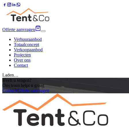
Offerte aanvragen
Verhuuraanbod
Totaalconcept
Verkoopaanbod
Projecten
Over ons
Contact
Laden…
Heeft u vragen?
Ons team helpt u graag
Contact
Offerte aanvragen