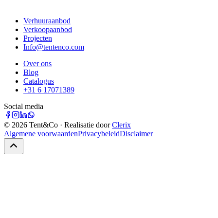
Verhuuraanbod
Verkoopaanbod
Projecten
Info@tentenco.com
Over ons
Blog
Catalogus
+31 6 17071389
Social media
©
2026
Tent&Co · Realisatie door
Clerix
Algemene voorwaarden
Privacybeleid
Disclaimer