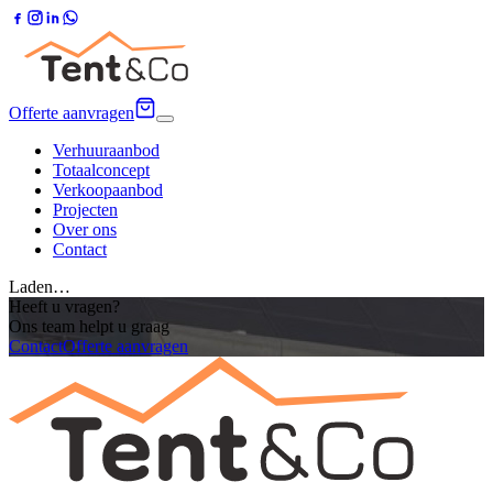
Offerte aanvragen
Verhuuraanbod
Totaalconcept
Verkoopaanbod
Projecten
Over ons
Contact
Laden…
Heeft u vragen?
Ons team helpt u graag
Contact
Offerte aanvragen