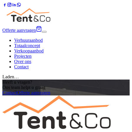
Offerte aanvragen
Verhuuraanbod
Totaalconcept
Verkoopaanbod
Projecten
Over ons
Contact
Laden…
Heeft u vragen?
Ons team helpt u graag
Contact
Offerte aanvragen