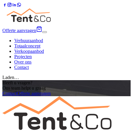
Offerte aanvragen
Verhuuraanbod
Totaalconcept
Verkoopaanbod
Projecten
Over ons
Contact
Laden…
Heeft u vragen?
Ons team helpt u graag
Contact
Offerte aanvragen