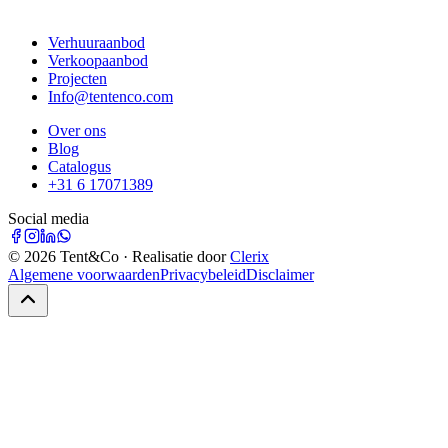
Verhuuraanbod
Verkoopaanbod
Projecten
Info@tentenco.com
Over ons
Blog
Catalogus
+31 6 17071389
Social media
©
2026
Tent&Co · Realisatie door
Clerix
Algemene voorwaarden
Privacybeleid
Disclaimer