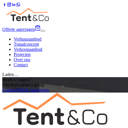
Offerte aanvragen
Verhuuraanbod
Totaalconcept
Verkoopaanbod
Projecten
Over ons
Contact
Laden…
Heeft u vragen?
Ons team helpt u graag
Contact
Offerte aanvragen